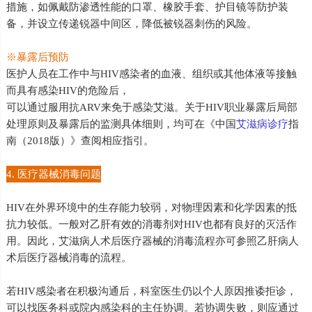
措施，如佩戴防渗透性能的口罩、橡胶手套、护目镜等防护装
备，并设立传递锐器中间区，降低被锐器刺伤的风险。
※暴露后预防
医护人员在工作中与HIV感染者的血液、组织或其他体液等接触
而具有感染HIV的危险后，
可以通过服用抗ARV来免于感染艾滋。关于HIV职业暴露后局部
处理原则及暴露后的监测具体细则，均可在《中国
艾滋病诊疗
指
南（2018版）》查阅相应指引。
4. 医疗器械消毒问题
HIV在外界环境中的生存能力较弱，对物理因素和化学因素的抵
抗力较低。一般对乙肝有效的消毒剂对HIV也都有良好的灭活作
用。因此，艾滋病人术后医疗器械的消毒流程亦可参照乙肝病人
术后医疗器械消毒的流程。
若HIV感染者在积极沟通后，科室医生仍以个人原因推诿拒诊，
可以找医务科或院内感染科的主任协调。若协调失败，则应通过