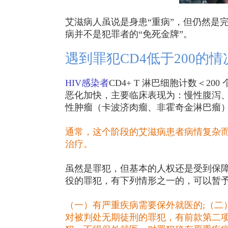
艾滋病人虽说是身患“重病”，但仍然是
病并不是犯罪者的“免死金牌”。
遇到罪犯CD4低于200的
HIV感染者
CD4+ T 淋巴细胞计数＜
恶化加快，主要临床表现为：慢性腹泻
性肿瘤（卡波济肉瘤、非霍奇金淋巴瘤
通常，这个阶段的艾滋病患者病情复杂
治疗。
虽然是罪犯，但基本的人权还是受到保
役的罪犯，有下列情形之一的，可以暂
（一）有严重疾病需要保外就医的;（二
对被判处无期徒刑的罪犯，有前款第二