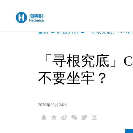
首页
→
科普知识
→
「寻根究底」CD4
「寻根究底」C
不要坐牢？
2020年03月24日