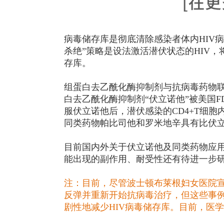
病毒储存库是彻底清除感染者体内HIV
杀绝”策略是设法激活潜伏状态的HIV
存库。
组蛋白去乙酰化酶抑制剂与抗病毒药物联合
白去乙酰化酶抑制剂“伏立诺他”被美国
服伏立诺他后，潜伏感染的CD4+T细胞内
同类药物帕比司他和罗米地辛具有比伏
目前国内外关于伏立诺他及同类药物应
能出现的副作用、耐受性还有待进一步
注：目前，尽管波士顿布莱根妇女医院宣
反弹并重新开始抗病毒治疗，但这些事例
剧性地减少HIV病毒储存库。目前，医学