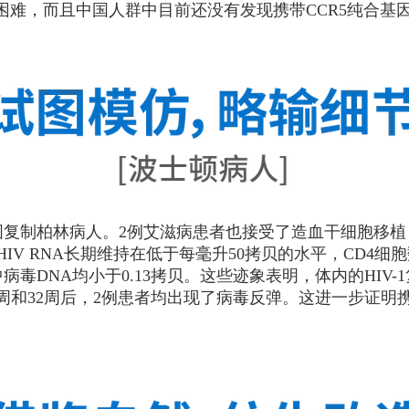
已然十分困难，而且中国人群中目前还没有发现携带CCR5纯
图复制柏林病人。2例艾滋病患者也接受了造血干细胞移植
IV RNA长期维持在低于每毫升50拷贝的水平，CD4细胞
毒DNA均小于0.13拷贝。这些迹象表明，体内的HIV-
周和32周后，2例患者均出现了病毒反弹。这进一步证明